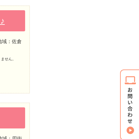
♪
地域：佐倉
りません。
地域：四街