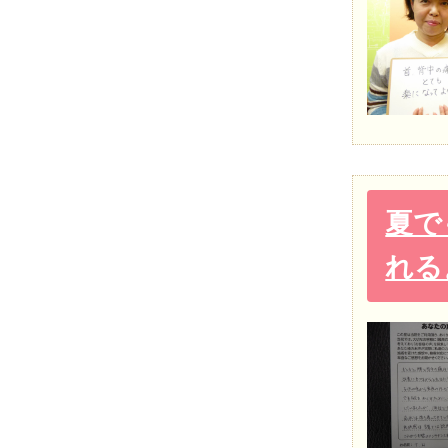
夏で
れる