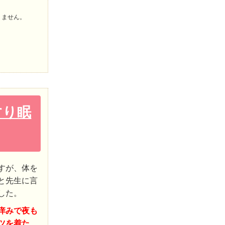
りません。
すり眠
すが、体を
と先生に言
した。
痒みで夜も
ツを着た