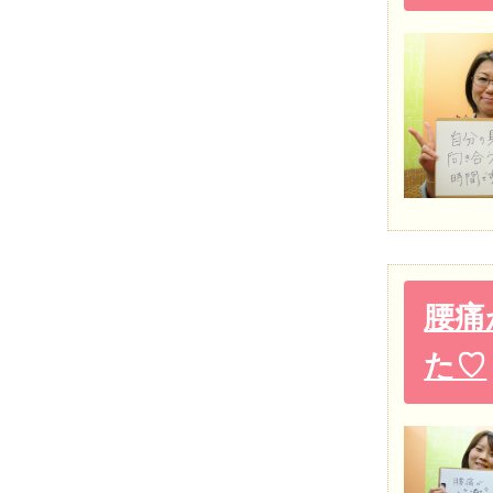
腰痛
た♡