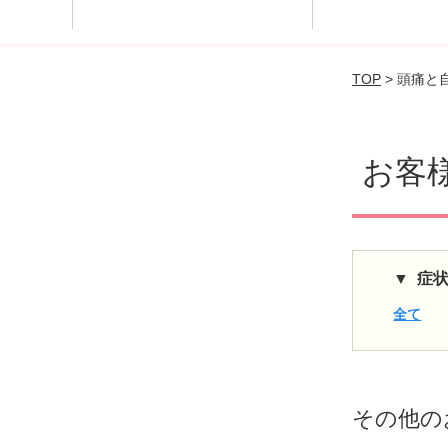
神経リセッ
ラム
TOP
> 頭痛と
お客
症
全て
その他
の