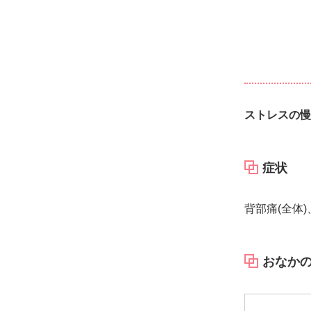
ストレスの慢
症状
背部痛(全体
おなか