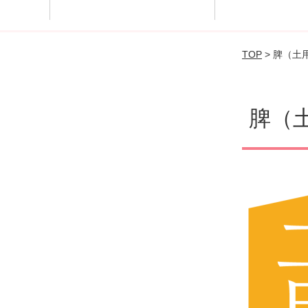
神経リセッ
ラム
TOP
> 脾（土
脾（